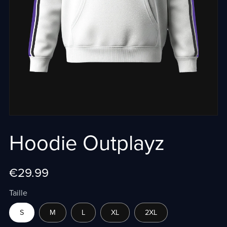
Hoodie Outplayz
€29.99
Taille
S
M
L
XL
2XL